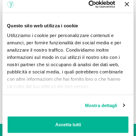
04
Componentistica
AZIENDA
E-mail*
Questo sito web utilizza i cookie
Utilizziamo i cookie per personalizzare contenuti e
NEWS
annunci, per fornire funzionalità dei social media e per
analizzare il nostro traffico. Condividiamo inoltre
Cellulare
CONTATTI
informazioni sul modo in cui utilizzi il nostro sito con i
nostri partner che si occupano di analisi dei dati web,
DOWNLOAD
pubblicità e social media, i quali potrebbero combinarle
Indica la tua professione per ricevere info dedicate
con altre informazioni che hai fornito loro o che hanno
raccolto dal tuo utilizzo dei loro servizi.
ITALIANO
ESPAÑOL
Vuoi iscriverti alla newsletter?*
Mostra dettagli
Sei ancora analogico?
Confermi di aver preso visione della privacy policy*
Sei un dentista?
Accetta tutti
ISCRIVITI